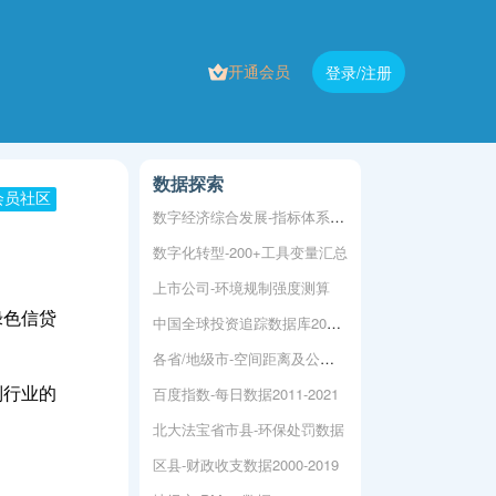
开通会员
登录/注册
数据探索
会员社区
数字经济综合发展-指标体系构建及测算
数字化转型-200+工具变量汇总
上市公司-环境规制强度测算
绿色信贷
中国全球投资追踪数据库2005-2025
各省/地级市-空间距离及公路交通距离数据
百度指数-每日数据2011-2021
制行业的
北大法宝省市县-环保处罚数据
区县-财政收支数据2000-2019