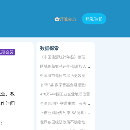
开通会员
登录/注册
数据探索
长期会员
《中国能源统计年鉴》整理为地区版
区域创新驱动评价-创新投入和产出能力
中国城市每日气温历史数据
省/市/县-数字普惠金融指数/数字经济指数/绿色金融指数/县域数字乡村指数
470万+中国工业企业地理位置
就业、教
全国各地区-交通事故、火灾事故
工作时间
上市公司融资约束-SA测算+结果2000-2019
世界各国经济政策不确定性指数
：