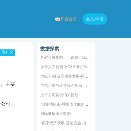
开通会员
登录/注册
数据探索
会员社区
各省金融指数、上市银行绿色信贷余额
企业人工智能-MD&A报告73个词频统计
地级市-经济高质量发展-原始+测算
息、主要
空气污染与企业绿色创新——基于我国重污染行业A股上市公司的经验证据
上市公司融资约束指数
全国/地级市-城投债详细信息及汇总数据
子公司、
居民健康水平数据
"数字经济发展-基础设施”指标体系