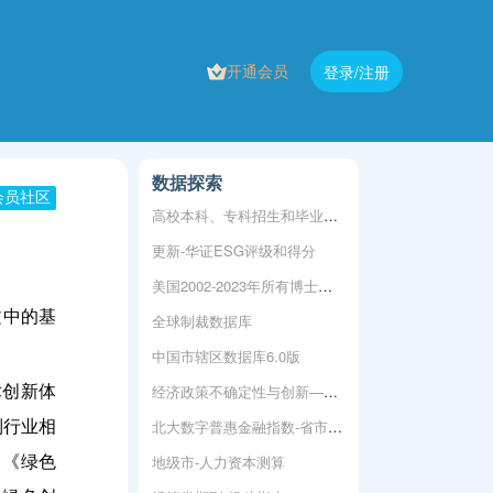
开通会员
登录/注册
数据探索
会员社区
高校本科、专科招生和毕业数据
更新-华证ESG评级和得分
美国2002-2023年所有博士学位论文
文中的基
全球制裁数据库
中国市辖区数据库6.0版
经济政策不确定性与创新——基于我国上市公司的实证分析
术创新体
北大数字普惠金融指数-省市县（2011-2023年）
制行业相
地级市-人力资本测算
，《绿色