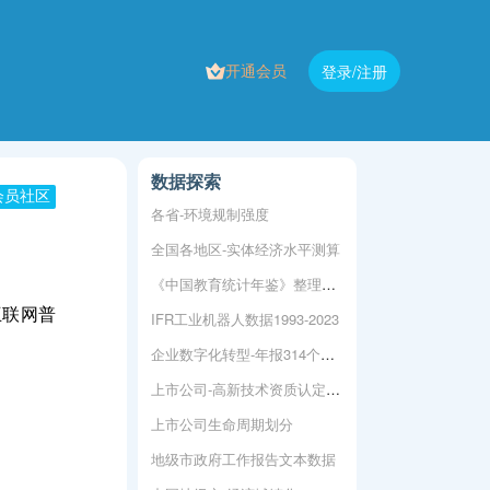
开通会员
登录/注册
数据探索
会员社区
各省-环境规制强度
全国各地区-实体经济水平测算
《中国教育统计年鉴》整理为地区版
互联网普
IFR工业机器人数据1993-2023
企业数字化转型-年报314个词频统计
上市公司-高新技术资质认定数据
上市公司生命周期划分
地级市政府工作报告文本数据