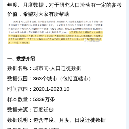
年度、月度数据，对于研究人口流动有一定的参考
价值，希望对大家有所帮助
一、数据介绍
数据名称：城市间-人口迁徙数据
数据范围：363个城市（包括直辖市）
时间范围：2020.1-2023.10
样本数量：5339万条
数据来源：百度迁徙
数据说明：包含年度、月度、日度迁徙数据