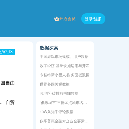
开通会员
登录/注册
数据探索
会员社区
中国游戏市场规模、用户数据
数字经济-基础设施运用与开发
专精特新小巨人-财务面板数据
中国自由
世界各国关税数据
各地区-碳排放明细数据
“低碳城市”三批试点城市名单DID
单、自贸
10W条知乎评论数据
数字普惠金融对企业全要素生产率的影响