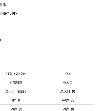
理版
48个地区
少
行政区划代码
地区
所属城市
总人口
总人口_性别比
总人口_男
0岁_男
1-4岁_女
5-9岁_女
5-9岁_男