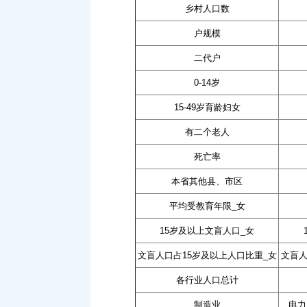
乡村人口数
户规模
二代户
0-14岁
15-49岁育龄妇女
有二个老人
死亡率
本省其他县、市区
平均受教育年限_女
15岁及以上文盲人口_女
文盲人口占15岁及以上人口比重_女
文盲人
各行业人口总计
制造业
电力