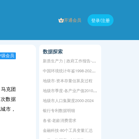
开通会员
登录/注册
数据探索
中级会员
新质生产力 | 政府工作报告-46个文本词频
中国环境统计年鉴1998-2024年
地级市-资本存量估算及过程
，马克团
地级市季度-各产业产值2010-2022
本次数据
地级市人口集聚度2000-2024
属城市，
银行专利数据明细
各省-老龄消费需求
金融科技-80个工具变量汇总