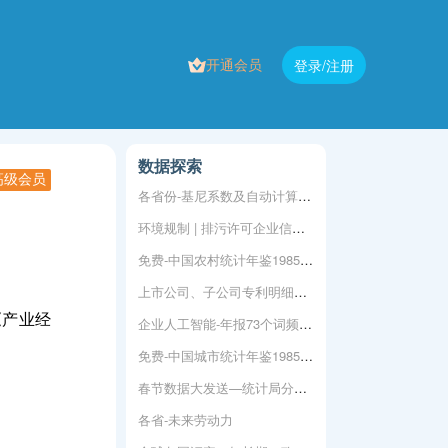
开通会员
登录/注册
数据探索
高级会员
各省份-基尼系数及自动计算程序
环境规制 | 排污许可企业信息库
免费-中国农村统计年鉴1985-2024年
上市公司、子公司专利明细数据
《产业经
企业人工智能-年报73个词频统计
免费-中国城市统计年鉴1985-2024
春节数据大发送—统计局分省年度数据
各省-未来劳动力