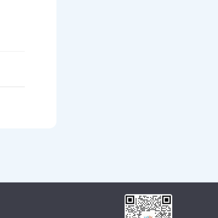
人工智能专利数据库
城市各行业-新注册企业数据
中国县域数据库v202603修复版
中国城市数据库v202603版
中国城市建设数据库
中国县域数字基础设施水平
高新技术企业数据库
管理层与讨论（MD&A）文本数据
人工智能招聘大数据更新