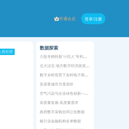
开通会员
登录/注册
数据探索
会员社区
六批专精特新“小巨人”专利明细
北大法宝-地方数字经济政策数据
数字乡村背景下农村电子商务如何提高农业劳动生产率
安居客城市月度房价
空气污染与企业绿色创新——基于我国重污染行业A股上市公司的经验证据
高质量发展-高质量需求
政府数字采购合同公告数据
银行业金融机构名单数据